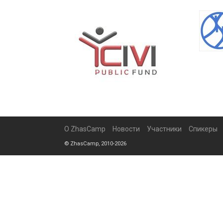
О ZhasCamp
Новости
Участники
Спикеры
© ZhasCamp, 2010-2026