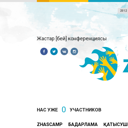
2012
Жастар [бей] конференциясы
0
НАС УЖЕ
УЧАСТНИКОВ
ZHASCAMP
БАҒДАРЛАМА
ҚАТЫСУШ