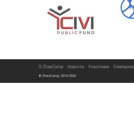
О ZhasCamp
Новости
Участники
Спикерле
© ZhasCamp, 2010-2026